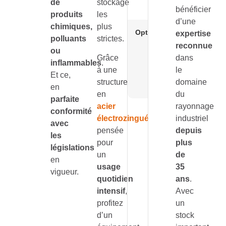
de
stockage
180°
bénéficier
produits
les
d’une
chimiques,
plus
Options
Caisson d
expertise
polluants
strictes.
filtration
reconnue
ou
ERLAB et
Grâce
dans
inflammables
.
extincteur
à une
le
Et ce,
automatiq
structure
domaine
$CO_2$
en
en
du
parfaite
acier
rayonnage
conformité
électrozingué
industriel
avec
pensée
depuis
les
pour
plus
législations
un
de
en
usage
35
vigueur.
quotidien
ans
.
intensif
,
Avec
profitez
un
d’un
stock