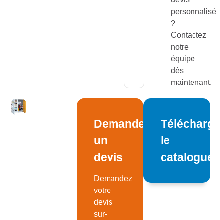
personnalisé
?
Contactez
notre
équipe
dès
maintenant.
Demandez
Télécharge
un
le
devis
catalogue
Demandez
votre
devis
sur-