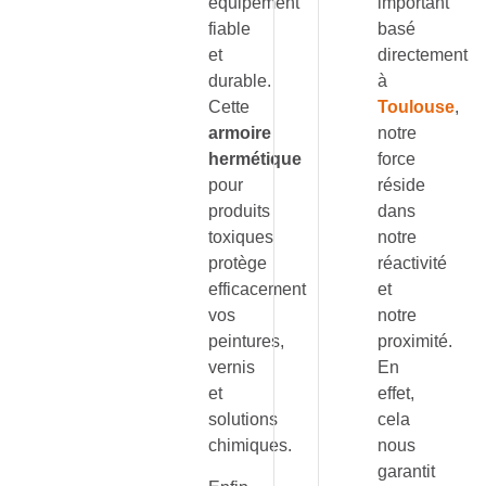
équipement
important
fiable
basé
et
directement
durable.
à
Cette
Toulouse
,
armoire
notre
hermétique
force
pour
réside
produits
dans
toxiques
notre
protège
réactivité
efficacement
et
vos
notre
peintures,
proximité.
vernis
En
et
effet,
solutions
cela
chimiques.
nous
garantit