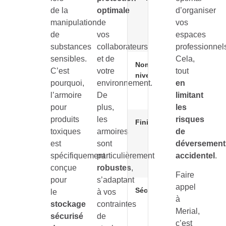
1000x950
de la
optimale
d’organiser
mm /
manipulation
de
vos
1950x950
de
vos
espaces
mm
substances
collaborateurs
professionnel
sensibles.
et de
Cela,
Nombre de
Étagères 
C’est
votre
tout
niveaux
rétention
pourquoi,
environnement.
en
réglables 
l’armoire
De
limitant
pas de 25
pour
plus,
les
produits
les
risques
Finition
Peinture
toxiques
armoires
de
poudre ép
est
sont
déversement
(Gris RAL
7035 et J
spécifiquement
particulièrement
accidentel
.
RAL 1003)
conçue
robustes
,
Faire
pour
s’adaptant
appel
Sécurité
Portes ave
le
à vos
à
fermeture 
stockage
contraintes
Merial,
clé et
sécurisé
de
ouverture 
c’est