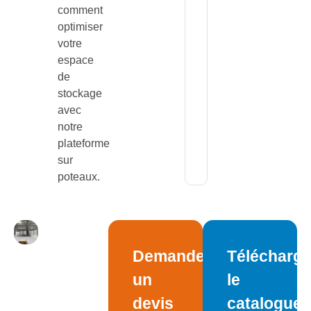
comment
optimiser
votre
espace
de
stockage
avec
notre
plateforme
sur
poteaux.
Demandez
Télécharge
un
le
devis
catalogue