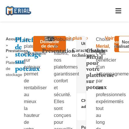
Plateforme
Voir
plus
Voir
plus
Accueil
La
Robustes
Choisir
Demande
Demand
No
Utilisation
stocka
de
»
de devis
plateforme
et
Merial
,
de devi
réalisa
Présentation
Caractéristiques
Choisir
matérie
Prestations
stockage
industrielle
fiables,
c’est
techniques
Merial
industri
»
sur
sur
nos
bénéficier
pour
mise e
Plateforme
poteaux
poteaux
plateformes
d’un
votre
place 
de
plateforme
permet
garantissent
accompagneme
machin
stockage
sur
stocka
de
confort
par
poteaux
d’arch
rentabiliser
et
des
au
sécurité.
professionnels
Charge
de 250
mieux
Elles
expérimentés
admissible
1000 K
la
sont
tout
m²
hauteur
conçues
au
de
pour
long
Portée
jusqu’à