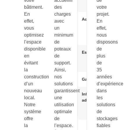
votre
accueillir
de
mètres
bâtiment.
des
votre
En
charges
projet.
Accès
person
effet,
avec
En
autoris
vous
un
effet,
dans
optimisez
minimum
nous
l’entre
l’espace
de
disposons
disponible
poteaux
de
Escalier
métalli
en
de
plus
accès
évitant
support.
de
machi
la
Ainsi,
35
construction
nos
années
Garde-corps
industri
d’un
solutions
d’expérience
nouveau
garantissent
dans
Information
Possibil
local.
une
les
additionnelle
d’avoir
Notre
utilisation
solutions
barrièr
système
optimale
de
écluse
offre
de
stockages
la
l’espace.
fiables