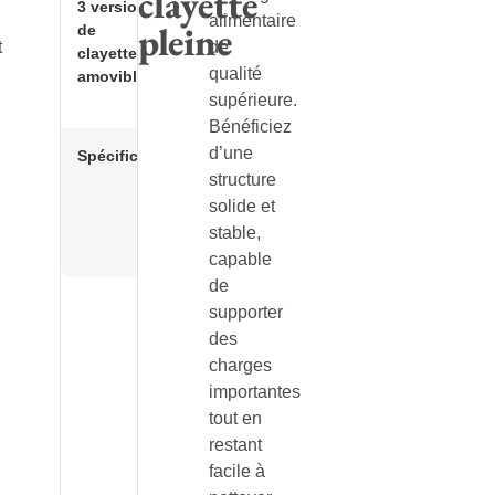
clayette
3 versions
Polymère,
alimentaire
pleine
de
Duralinox
t
de
clayettes
standard,
qualité
amovibles
Duralinox petit
conditionnement
supérieure.
Bénéficiez
d’une
Spécificités
Montage facile
Retour d’angle
structure
Porte-étiquette
solide et
Lavable en
stable,
machine
capable
de
supporter
des
charges
importantes
tout en
restant
facile à