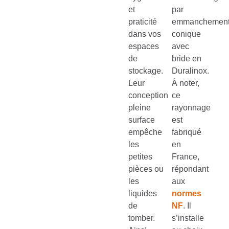
et
par
praticité
emmanchemen
dans vos
conique
espaces
avec
de
bride en
stockage.
Duralinox.
Leur
À noter,
conception
ce
pleine
rayonnage
surface
est
empêche
fabriqué
les
en
petites
France,
pièces ou
répondant
les
aux
liquides
normes
de
NF
. Il
tomber.
s’installe