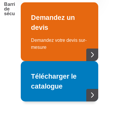
Barrière
de
sécurité
Demandez un
devis
Demandez votre devis sur-
mesure
Télécharger le
catalogue