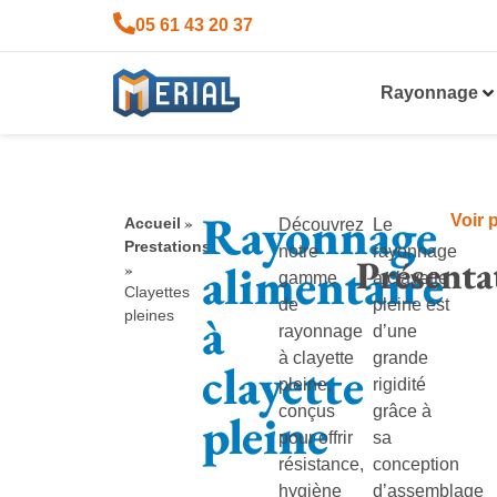
05 61 43 20 37
Rayonnage
Rayonnage
Voir
»
Accueil
Découvrez
Le
Prestations
notre
rayonnage
Présenta
alimentaire
»
gamme
à clayette
Clayettes
de
pleine est
à
pleines
rayonnage
d’une
à clayette
grande
clayette
pleine,
rigidité
conçus
grâce à
pleine
pour offrir
sa
résistance,
conception
hygiène
d’assemblage