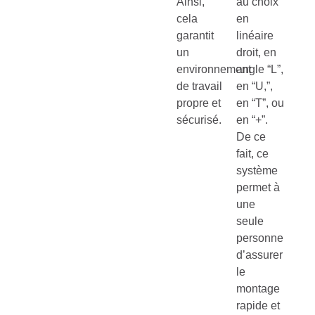
Ainsi,
au choix
cela
en
garantit
linéaire
un
droit, en
environnement
angle “L”,
de travail
en “U,”,
propre et
en “T”, ou
sécurisé.
en “+”.
De ce
fait, ce
système
permet à
une
seule
personne
d’assurer
le
montage
rapide et