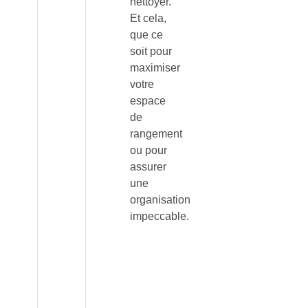
nettoyer.
Et cela,
que ce
soit pour
maximiser
votre
espace
de
rangement
ou pour
assurer
une
organisation
impeccable.