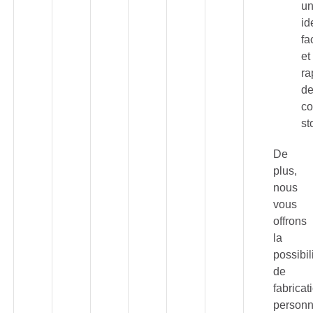
u
id
fa
et
ra
d
co
st
De
plus,
nous
vous
offrons
la
possibil
de
fabricat
personn