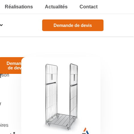
Réalisations
Actualités
Contact
Demande de devis
Demande
de devis
r
tion
r
ires