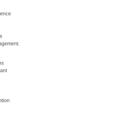
ience
ns
agement.
ns
ant
s
tion