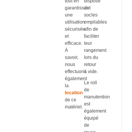
tout en
dispose
garantissant
de
une
socles
utilisation
empilables
sécurisée
afin de
et
faciliter
efficace.
leur
À
rangement
savoir,
lors du
nous
retour
effectuons
à vide.
également
Le roll
la
de
location
manutention
de ce
est
matériel.
également
équipé
de