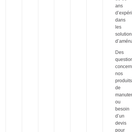
ans
d’expér
dans
les
solutio
d’amén
Des
questio
concern
nos
produit
de
manuten
ou
besoin
d’un
devis
pour