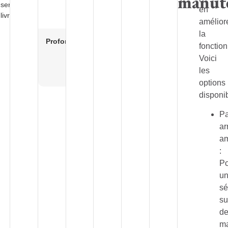
manut
 services
755
en
livraison
mm
amélior
la
Profondeur
863
fonction
ou
Voici
800
les
mm
options
disponi
P
ar
am
:
P
u
sé
su
d
m