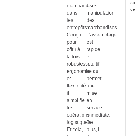
ou
marchandises
la
de 
dans
manipulation
les
des
entrepôts.
marchandises.
Conçu
L’assemblage
pour
est
offrir à
rapide
la fois
et
robustesse,
intuitif,
ergonomie
ce qui
et
permet
flexibilité,
une
il
mise
simplifie
en
les
service
opérations
immédiate.
logistiques.
De
Et cela,
plus, il