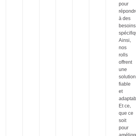
pour
répondr
à des
besoins
spécifi
Ainsi,
nos
rolls
offrent
une
solution
fiable
et
adaptab
Et ce,
que ce
soit
pour
amélior