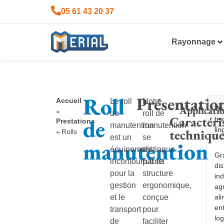
05 61 43 20 37
Rayonnage
Roll
Présentatio
Accueil
Le roll
Notre
Applicati
Tis
»
de
roll de
Caractéri
de
tex
Prestations
manutention
manutention
lin
technique
»
Rolls
est un
se
manutention
équipement
distingue
Gr
incontournable
par sa
dis
pour la
structure
ind
gestion
ergonomique,
ag
et le
conçue
ali
ent
transport
pour
log
de
faciliter