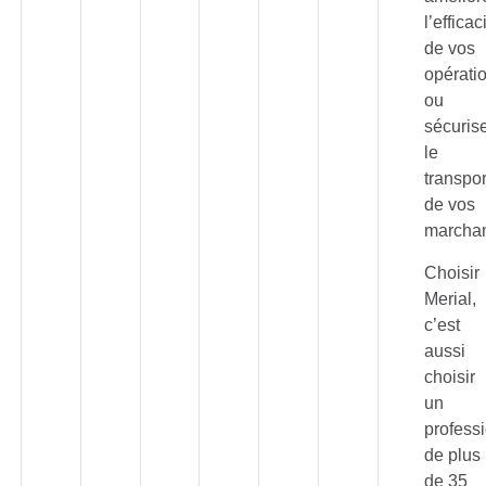
l’efficac
de vos
opérati
ou
sécuris
le
transpor
de vos
marchan
Choisir
Merial,
c’est
aussi
choisir
un
profess
de plus
de 35