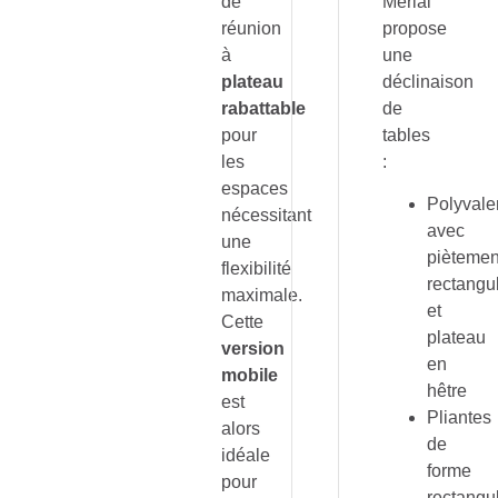
de
Merial
réunion
propose
à
une
plateau
déclinaison
rabattable
de
pour
tables
les
:
espaces
Polyvale
nécessitant
avec
une
piètemen
flexibilité
rectangu
maximale.
et
Cette
plateau
version
en
mobile
hêtre
est
Pliantes
alors
de
idéale
forme
pour
rectangu