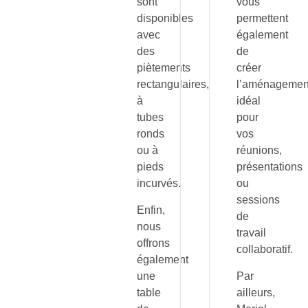
sont
vous
disponibles
permettent
avec
également
des
de
piètements
créer
rectangulaires,
l’aménagemen
à
idéal
tubes
pour
ronds
vos
ou à
réunions,
pieds
présentations
incurvés.
ou
sessions
Enfin,
de
nous
travail
offrons
collaboratif.
également
une
Par
table
ailleurs,