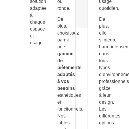
solution
ou
usage
blanc, gr
adaptée
ronde.
quotidien.
hêtre ou
chêne
à
De
De
blanchi
chaque
plus,
plus,
espace
choisissez
elle
et
parmi
s’intègre
usage.
une
harmonieusem
gamme
dans
de
tous
piètements
types
adaptés
d’environneme
à vos
professionnel
besoins
grâce
esthétiques
à leur
et
design.
fonctionnels.
Les
Nos
différentes
tables
options