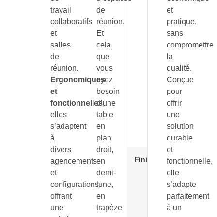
mm
travail
de
et
Largeur 
collaboratifs
réunion.
pratique,
800, 1
et
Et
sans
200, 1
400, 1 
salles
cela,
compromettre
ou 2 00
de
que
la
mm
réunion.
vous
qualité.
Diamètr
Ergonomiques
ayez
Conçue
1 000 o
et
besoin
pour
200 mm
fonctionnelles
d’une
,
offrir
Profond
elles
table
une
: 600, 7
ou 800
s’adaptent
en
solution
mm
à
plan
durable
divers
droit,
et
Finition
Pièteme
agencements
en
fonctionnelle,
: blanc,
et
demi-
elle
noir,
configurations,
lune,
s’adapte
chrome 
offrant
en
parfaitement
alumini
une
trapèze
à un
Plateau 