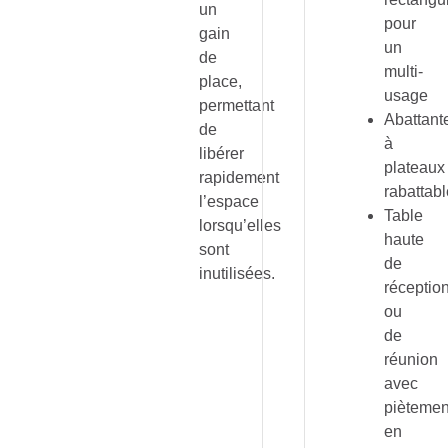
un
pour
gain
un
de
multi-
place,
usage
permettant
Abattant
de
à
libérer
plateaux
rapidement
rabattab
l’espace
Table
lorsqu’elles
haute
sont
de
inutilisées.
réceptio
ou
de
réunion
avec
piètemen
en