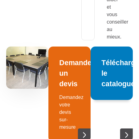
et
vous
conseiller
au
mieux.
Demandez
Télécharge
un
le
devis
catalogue
Demandez
votre
devis
sur-
mesure