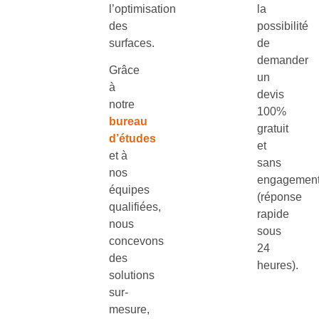
l’optimisation
la
des
possibilité
surfaces.
de
demander
Grâce
un
à
devis
notre
100%
bureau
gratuit
d’études
et
et à
sans
nos
engagemen
équipes
(réponse
qualifiées,
rapide
nous
sous
concevons
24
des
heures).
solutions
sur-
mesure,