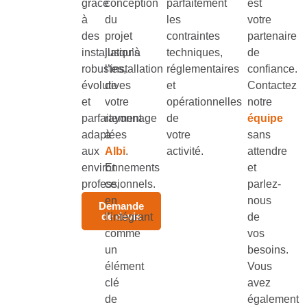
grâce
conception
parfaitement
est
à
du
les
votre
des
projet
contraintes
partenaire
installations
jusqu’à
techniques,
de
robustes,
l’installation
réglementaires
confiance.
évolutives
de
et
Contactez
et
votre
opérationnelles
notre
parfaitement
rayonnage
de
équipe
adaptées
à
votre
sans
aux
Albi
.
activité.
attendre
environnements
Et
et
professionnels.
ce,
parlez-
en
nous
Demande
de devis
l’intégrant
de
comme
vos
un
besoins.
élément
Vous
clé
avez
de
également