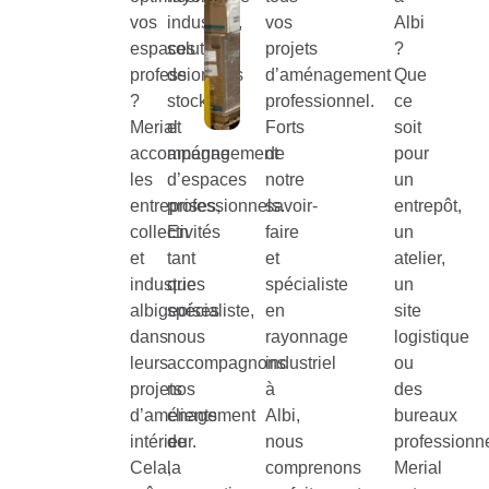
vos
industriel,
vos
Albi
espaces
solutions
projets
?
professionnels
de
d’aménagement
Que
?
stockage
professionnel.
ce
Merial
et
Forts
soit
accompagne
aménagement
de
pour
les
d’espaces
notre
un
entreprises,
professionnels.
savoir-
entrepôt,
collectivités
En
faire
un
et
tant
et
atelier,
industries
que
spécialiste
un
albigeoises
spécialiste,
en
site
dans
nous
rayonnage
logistique
leurs
accompagnons
industriel
ou
projets
nos
à
des
d’aménagement
clients
Albi,
bureaux
intérieur.
de
nous
professionne
Cela,
la
comprenons
Merial