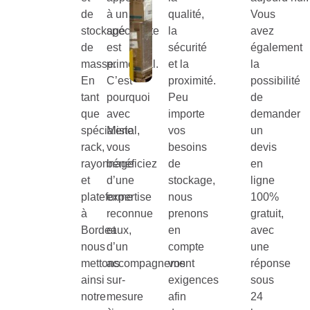
de
à un
qualité,
Vous
stockage
spécialiste
la
avez
de
est
sécurité
également
masse.
primordial.
et la
la
En
C’est
proximité.
possibilité
tant
pourquoi
Peu
de
que
avec
importe
demander
spécialiste
Merial,
vos
un
rack,
vous
besoins
devis
rayonnage
bénéficiez
de
en
et
d’une
stockage,
ligne
plateforme
expertise
nous
100%
à
reconnue
prenons
gratuit,
Bordeaux,
et
en
avec
nous
d’un
compte
une
mettons
accompagnement
vos
réponse
ainsi
sur-
exigences
sous
notre
mesure
afin
24