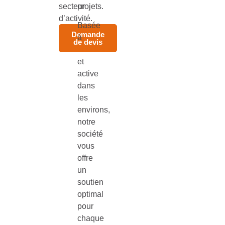
secteur
projets.
d’activité.
Basée
Demande
à
de devis
Bordeaux
et
active
dans
les
environs,
notre
société
vous
offre
un
soutien
optimal
pour
chaque