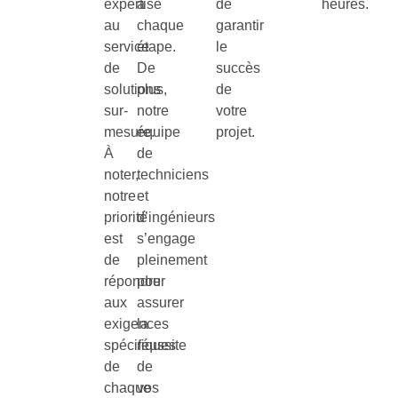
expertise
à
de
heures.
au
chaque
garantir
service
étape.
le
de
De
succès
solutions
plus,
de
sur-
notre
votre
mesure.
équipe
projet.
À
de
noter,
techniciens
notre
et
priorité
d’ingénieurs
est
s’engage
de
pleinement
répondre
pour
aux
assurer
exigences
la
spécifiques
réussite
de
de
chaque
vos