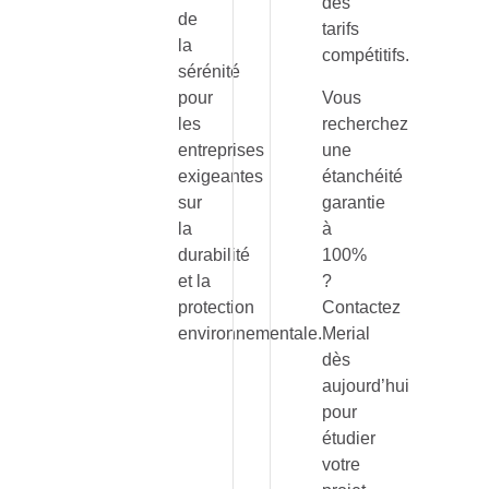
des
de
tarifs
la
compétitifs.
sérénité
pour
Vous
les
recherchez
entreprises
une
exigeantes
étanchéité
sur
garantie
la
à
durabilité
100%
et la
?
protection
Contactez
environnementale.
Merial
dès
aujourd’hui
pour
étudier
votre