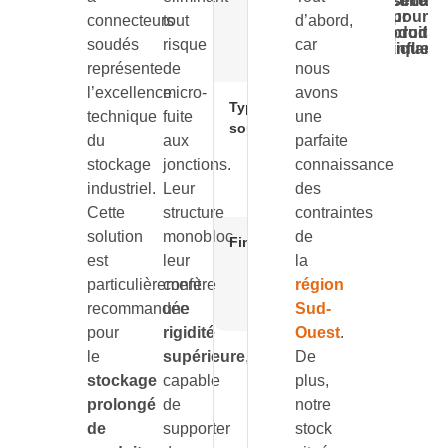
sécurité
sécurité
réten
sé
ou sur
pour
pour
po
connecteurs
tout
d’abord,
produits
produit
pr
mesure selon
soudés
risque
car
toxiques
inflamm
to
vos cuves
représente
de
nous
l’excellence
micro-
avons
Type de
Soudure
technique
fuite
une
soudure
continue
du
aux
parfaite
robotisée
stockage
jonctions.
connaissance
avec test
industriel.
Leur
des
d’étanchéité
Cette
structure
contraintes
solution
monobloc
de
Finition
Peinture
est
leur
la
époxy haute
particulièrement
confère
région
résistance ou
galvanisation
recommandée
une
Sud-
pour
rigidité
Ouest
.
le
supérieure
,
De
stockage
capable
plus,
prolongé
de
notre
de
supporter
stock