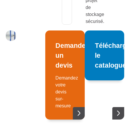
projet
de
stockage
sécurisé.
Demandez
Télécharge
un
le
devis
catalogue
Demandez
votre
devis
sur-
mesure