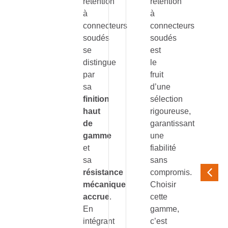
rétention
rétention
à
à
connecteurs
connecteurs
soudés
soudés
se
est
distingue
le
par
fruit
sa
d’une
finition
sélection
haut
rigoureuse,
de
garantissant
gamme
une
et
fiabilité
sa
sans
résistance
compromis.
mécanique
Choisir
accrue
.
cette
En
gamme,
intégrant
c’est