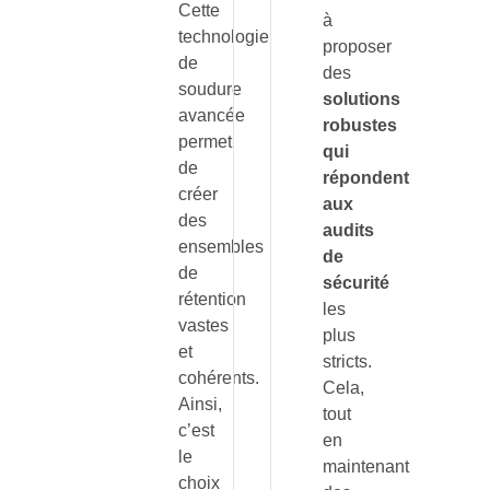
Cette
à
technologie
proposer
de
des
soudure
solutions
avancée
robustes
permet
qui
de
répondent
créer
aux
des
audits
ensembles
de
de
sécurité
rétention
les
vastes
plus
et
stricts.
cohérents.
Cela,
Ainsi,
tout
c’est
en
le
maintenant
choix