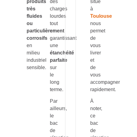
produits
des
situé
très
charges
à
fluides
lourdes
Toulouse
ou
tout
nous
particulièrement
en
permet
corrosifs
garantissant
de
en
une
vous
milieu
étanchéité
livrer
industriel
parfaite
et
sensible.
sur
de
le
vous
long
accompagner
terme.
rapidement.
Par
À
ailleurs,
noter,
le
ce
bac
bac
de
de