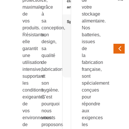
protection
ce,
de
clayettes
Duralinox
maximale
grâce
amovibles
votre
de
à
stockage
vos
sa
alimentaire.
Spécificités
Montage
produits.
conception,
Nos
facile
Retour
Résistante,
son
batteries,
d’angle
elle
design,
issues
Porte
garantit
sa
de
étiquette
une
qualité
la
Lavable
utilisation
de
fabrication
en
intensive,
fabrication
française,
machine
supportant
et
sont
les
son
spécialement
conditions
hygiène.
conçues
exigeantes
C’est
pour
de
pourquoi
répondre
vos
nous
aux
environnements
vous
exigences
de
proposons
les